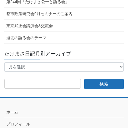
第244回「たけまさ公一と語る会」
都市政策研究会9月セミナーのご案内
東京武正会講演会&交流会
過去の語る会のテーマ
たけまさ日記月別アーカイブ
た
け
ま
さ
日
記
月
別
ア
ホーム
ー
カ
プロフィール
イ