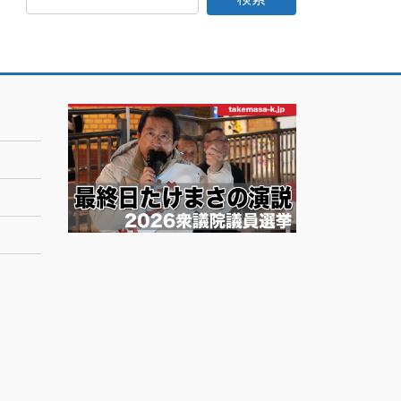
日
記
月
別
ア
ー
カ
イ
ブ