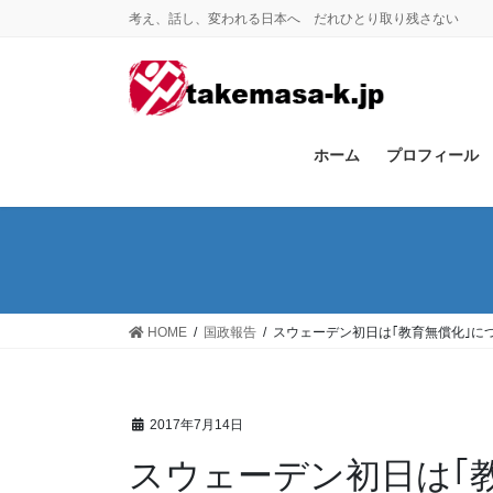
コ
ナ
考え、話し、変われる日本へ だれひとり取り残さない
ン
ビ
テ
ゲ
ン
ー
ツ
シ
に
ョ
ホーム
プロフィール
移
ン
動
に
移
動
HOME
国政報告
スウェーデン初日は｢教育無償化｣に
2017年7月14日
スウェーデン初日は｢