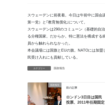
スウェーデンに前夜着。今日は午前中に国会
第一党）と｢教育無償化｣について。
スウェーデンは290のコミューン（基礎的自
る分権国家。だからか。特に憲法を構成する
員から触れられなかった。
本会議場には国旗とEUの旗。NATOには加
民受け入れにも貢献している。
国政報告
カテゴリー
国政報告
前の記事
ロンドン3日目は国民
投票、2011年任期固定