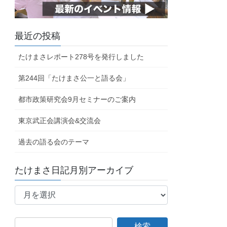
最近の投稿
たけまさレポート278号を発行しました
第244回「たけまさ公一と語る会」
都市政策研究会9月セミナーのご案内
東京武正会講演会&交流会
過去の語る会のテーマ
たけまさ日記月別アーカイブ
た
け
ま
さ