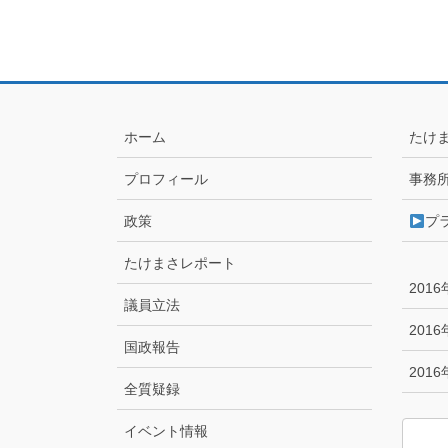
ホーム
たけ
プロフィール
事務
政策
プ
たけまさレポート
201
議員立法
201
国政報告
201
全質疑録
イベント情報