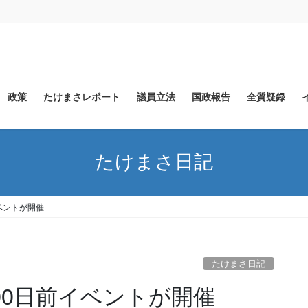
政策
たけまさレポート
議員立法
国政報告
全質疑録
たけまさ日記
イベントが開催
たけまさ日記
500日前イベントが開催