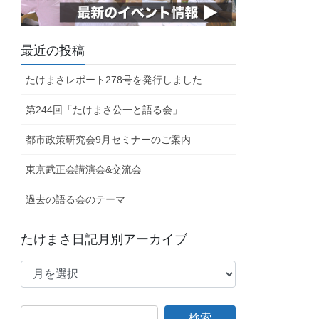
最近の投稿
たけまさレポート278号を発行しました
第244回「たけまさ公一と語る会」
都市政策研究会9月セミナーのご案内
東京武正会講演会&交流会
過去の語る会のテーマ
たけまさ日記月別アーカイブ
た
け
ま
さ