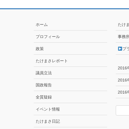
ホーム
たけ
プロフィール
事務
政策
プ
たけまさレポート
201
議員立法
201
国政報告
201
全質疑録
イベント情報
たけまさ日記