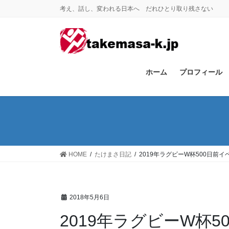
コ
ナ
考え、話し、変われる日本へ だれひとり取り残さない
ン
ビ
テ
ゲ
ン
ー
ツ
シ
に
ョ
ホーム
プロフィール
移
ン
動
に
移
動
HOME
たけまさ日記
2019年ラグビーW杯500日前
2018年5月6日
2019年ラグビーW杯