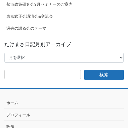
都市政策研究会9月セミナーのご案内
東京武正会講演会&交流会
過去の語る会のテーマ
たけまさ日記月別アーカイブ
た
け
ま
さ
日
記
月
別
ア
ホーム
ー
カ
プロフィール
イ
ブ
政策