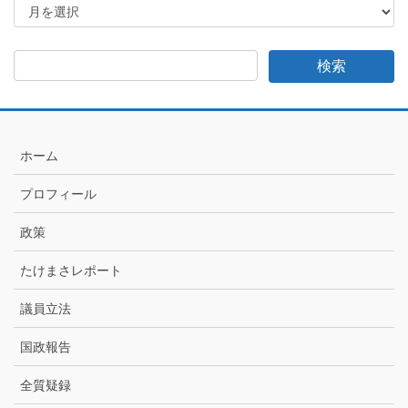
け
ま
さ
日
記
月
別
ア
ホーム
ー
カ
プロフィール
イ
ブ
政策
たけまさレポート
議員立法
国政報告
全質疑録