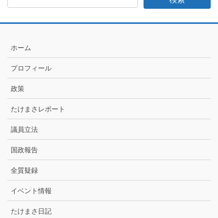
日
記
月
別
ア
ホーム
ー
カ
プロフィール
イ
ブ
政策
たけまさレポート
議員立法
国政報告
全質疑録
イベント情報
たけまさ日記