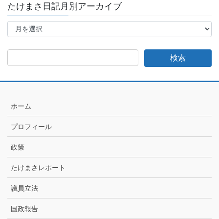
たけまさ日記月別アーカイブ
た
け
ま
さ
日
記
月
別
ア
ホーム
ー
カ
プロフィール
イ
ブ
政策
たけまさレポート
議員立法
国政報告