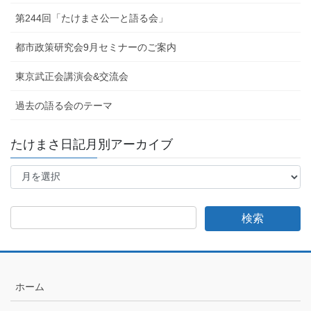
第244回「たけまさ公一と語る会」
都市政策研究会9月セミナーのご案内
東京武正会講演会&交流会
過去の語る会のテーマ
たけまさ日記月別アーカイブ
た
け
ま
さ
日
記
月
別
ア
ホーム
ー
カ