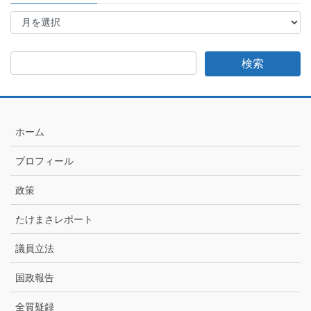
た
け
ま
さ
日
記
月
別
ア
ホーム
ー
カ
プロフィール
イ
ブ
政策
たけまさレポート
議員立法
国政報告
全質疑録