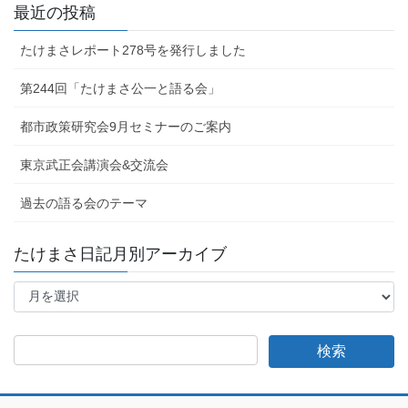
最近の投稿
たけまさレポート278号を発行しました
第244回「たけまさ公一と語る会」
都市政策研究会9月セミナーのご案内
東京武正会講演会&交流会
過去の語る会のテーマ
たけまさ日記月別アーカイブ
た
け
ま
さ
日
記
月