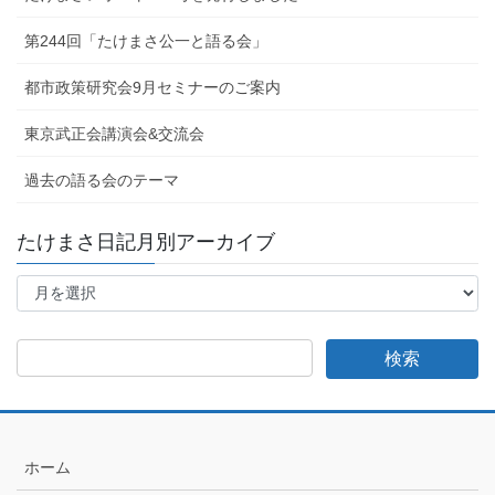
第244回「たけまさ公一と語る会」
都市政策研究会9月セミナーのご案内
東京武正会講演会&交流会
過去の語る会のテーマ
たけまさ日記月別アーカイブ
た
け
ま
さ
日
記
月
別
ア
ホーム
ー