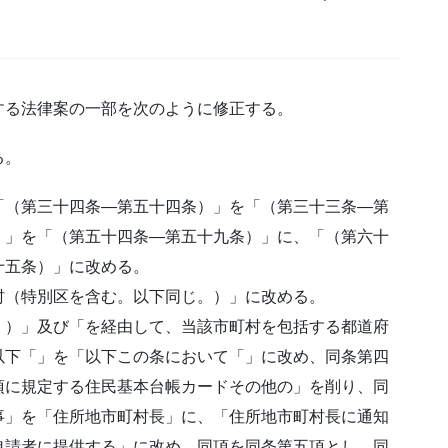
する法律案の一部を次のように修正する。
る。
「（第三十四条―第五十四条）」を「（第三十三条―第
）」を「（第五十四条―第五十九条）」に、「（第六十
十五条）」に改める。
村（特別区を含む。以下同じ。）」に改める。
。）」及び「を経由して、当該市町村を包括する都道府
以下「」を「以下この条において「」に改め、同条第四
項に規定する住民基本台帳カードその他の」を削り、同
事」を「住所地市町村長」に、「住所地市町村長に通知
申請者に提供する」に改め、同項を同条第五項とし、同