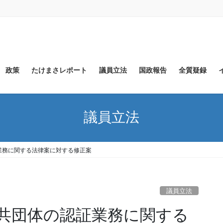
政策
たけまさレポート
議員立法
国政報告
全質疑録
議員立法
業務に関する法律案に対する修正案
議員立法
共団体の認証業務に関する