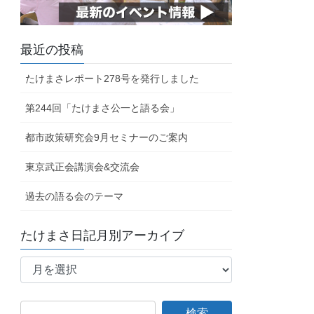
最近の投稿
たけまさレポート278号を発行しました
第244回「たけまさ公一と語る会」
都市政策研究会9月セミナーのご案内
東京武正会講演会&交流会
過去の語る会のテーマ
たけまさ日記月別アーカイブ
た
け
ま
さ