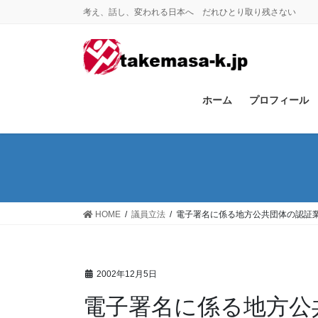
コ
ナ
考え、話し、変われる日本へ だれひとり取り残さない
ン
ビ
テ
ゲ
ン
ー
ツ
シ
に
ョ
ホーム
プロフィール
移
ン
動
に
移
動
HOME
議員立法
電子署名に係る地方公共団体の認証
2002年12月5日
電子署名に係る地方公