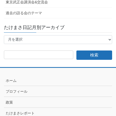
東京武正会講演会&交流会
過去の語る会のテーマ
たけまさ日記月別アーカイブ
た
け
ま
さ
日
記
月
別
ア
ホーム
ー
カ
プロフィール
イ
ブ
政策
たけまさレポート