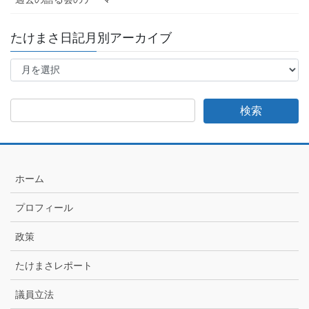
たけまさ日記月別アーカイブ
た
け
ま
さ
日
記
月
別
ア
ホーム
ー
カ
プロフィール
イ
ブ
政策
たけまさレポート
議員立法