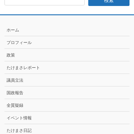
日
記
月
別
ア
ホーム
ー
カ
プロフィール
イ
ブ
政策
たけまさレポート
議員立法
国政報告
全質疑録
イベント情報
たけまさ日記