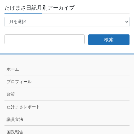
たけまさ日記月別アーカイブ
た
け
ま
さ
日
記
月
別
ア
ホーム
ー
カ
プロフィール
イ
ブ
政策
たけまさレポート
議員立法
国政報告