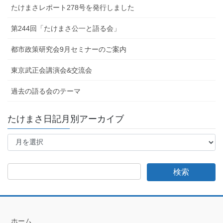
たけまさレポート278号を発行しました
第244回「たけまさ公一と語る会」
都市政策研究会9月セミナーのご案内
東京武正会講演会&交流会
過去の語る会のテーマ
たけまさ日記月別アーカイブ
た
け
ま
さ
日
記
月
別
ア
ホーム