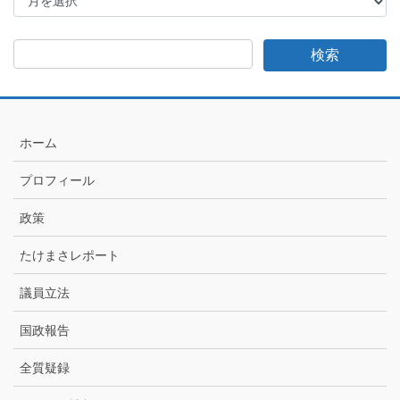
け
ま
さ
日
記
月
別
ア
ホーム
ー
カ
プロフィール
イ
ブ
政策
たけまさレポート
議員立法
国政報告
全質疑録