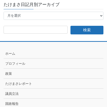
たけまさ日記月別アーカイブ
た
け
ま
さ
日
記
月
別
ア
ホーム
ー
カ
プロフィール
イ
ブ
政策
たけまさレポート
議員立法
国政報告