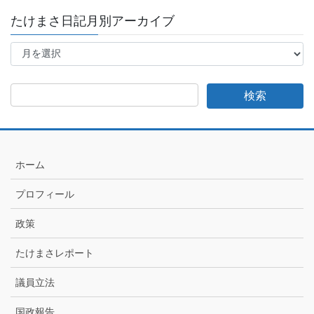
たけまさ日記月別アーカイブ
た
け
ま
さ
日
記
月
別
ア
ホーム
ー
カ
プロフィール
イ
ブ
政策
たけまさレポート
議員立法
国政報告