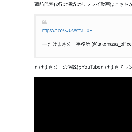
蓮舫代表代行の演説のリプレイ動画はこちら
https://t.co/X33wstME0P
— たけまさ公一事務所 (@takemasa_office
たけまさ公一の演説はYouTubeたけまさチ