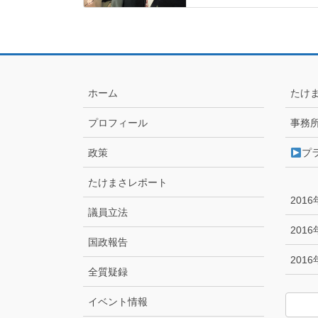
ホーム
たけ
プロフィール
事務
政策
プ
たけまさレポート
201
議員立法
201
国政報告
201
全質疑録
イベント情報