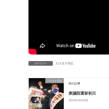
たけまさ日記
カテゴリー
たけまさ日記
前の記事
衆議院選挙初日
2021年10月19日