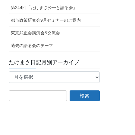
第244回「たけまさ公一と語る会」
都市政策研究会9月セミナーのご案内
東京武正会講演会&交流会
過去の語る会のテーマ
たけまさ日記月別アーカイブ
た
け
ま
さ
日
記
月
別
ア