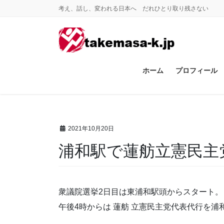
コ
ナ
考え、話し、変われる日本へ だれひとり取り残さない
ン
ビ
テ
ゲ
ン
ー
ツ
シ
に
ョ
ホーム
プロフィール
移
ン
動
に
移
動
2021年10月20日
浦和駅で蓮舫立憲民主
衆議院選挙2日目は東浦和駅頭からスタート。
午後4時からは 蓮舫 立憲民主党代表代行を