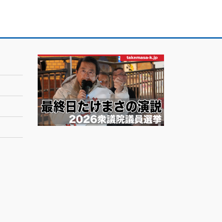
ー
カ
イ
ブ