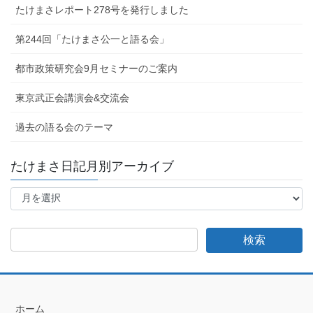
たけまさレポート278号を発行しました
第244回「たけまさ公一と語る会」
都市政策研究会9月セミナーのご案内
東京武正会講演会&交流会
過去の語る会のテーマ
たけまさ日記月別アーカイブ
た
け
ま
さ
日
記
月
別
ア
ホーム