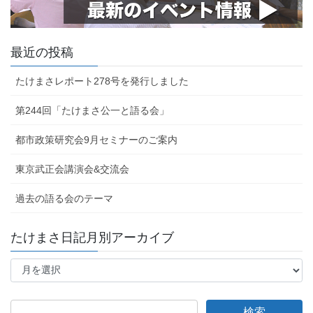
最近の投稿
たけまさレポート278号を発行しました
第244回「たけまさ公一と語る会」
都市政策研究会9月セミナーのご案内
東京武正会講演会&交流会
過去の語る会のテーマ
たけまさ日記月別アーカイブ
た
け
ま
さ