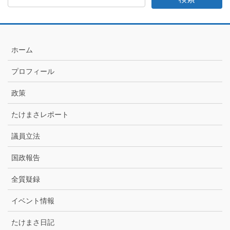
日
記
月
別
ア
ホーム
ー
カ
プロフィール
イ
ブ
政策
たけまさレポート
議員立法
国政報告
全質疑録
イベント情報
たけまさ日記