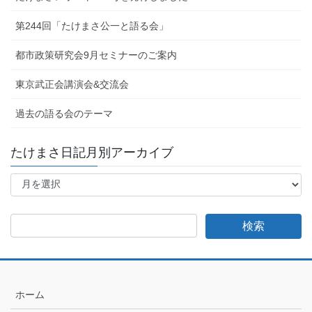
第244回「たけまさ公一と語る会」
都市政策研究会9月セミナーのご案内
東京武正会講演会&交流会
過去の語る会のテーマ
たけまさ日記月別アーカイブ
た
け
ま
さ
日
記
月
別
ア
ホーム
ー