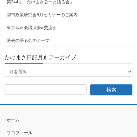
第244回「たけまさ公一と語る会」
都市政策研究会9月セミナーのご案内
東京武正会講演会&交流会
過去の語る会のテーマ
たけまさ日記月別アーカイブ
た
け
ま
さ
日
記
月
別
ア
ホーム
ー
カ
プロフィール
イ