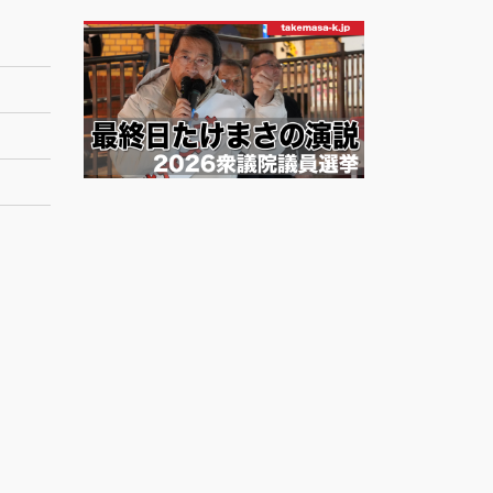
ー
カ
イ
ブ