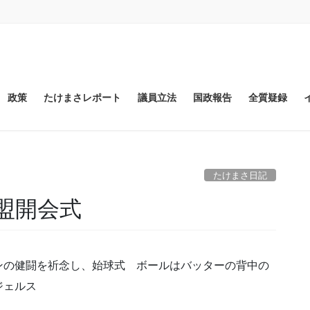
政策
たけまさレポート
議員立法
国政報告
全質疑録
たけまさ日記
盟開会式
の健闘を祈念し、始球式 ボールはバッターの背中の
ジェルス