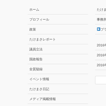
ホーム
たけ
プロフィール
事務
政策
プ
たけまさレポート
201
議員立法
201
国政報告
201
全質疑録
イベント情報
たけまさ日記
メディア掲載情報