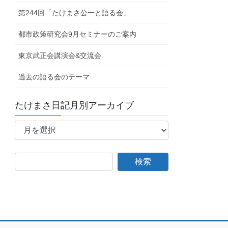
第244回「たけまさ公一と語る会」
都市政策研究会9月セミナーのご案内
東京武正会講演会&交流会
過去の語る会のテーマ
たけまさ日記月別アーカイブ
た
け
ま
さ
日
記
月
別
ア