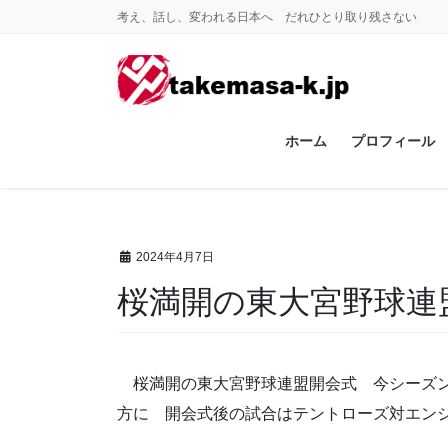
コ
ナ
考え、話し、変われる日本へ だれひとり取り残さない
ン
ビ
テ
ゲ
ン
ー
ツ
シ
に
ョ
ホーム
プロフィール
移
ン
動
に
移
動
2024年4月7日
桜満開の東大宮野球連
桜満開の東大宮野球連盟開会式 今シーズン
方に 開会式後の試合はテントローズ対エン