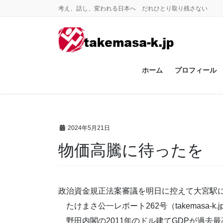
コ
ナ
考え、話し、変われる日本へ だれひとり取り残さない
ン
ビ
テ
ゲ
ン
ー
ツ
シ
に
ョ
ホーム
プロフィール
移
ン
動
に
移
動
2024年5月21日
物価高騰に待ったを
政治資金規正法案審議を明日に控えて大宮駅
たけまさ公一レポート262号（takemasa-k.jp
野田内閣の2011年のドル建てGDPが過去