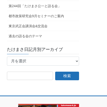
第244回「たけまさ公一と語る会」
都市政策研究会9月セミナーのご案内
東京武正会講演会&交流会
過去の語る会のテーマ
たけまさ日記月別アーカイブ
た
け
ま
さ
日
記
月
別
ア