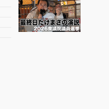
ー
カ
イ
ブ