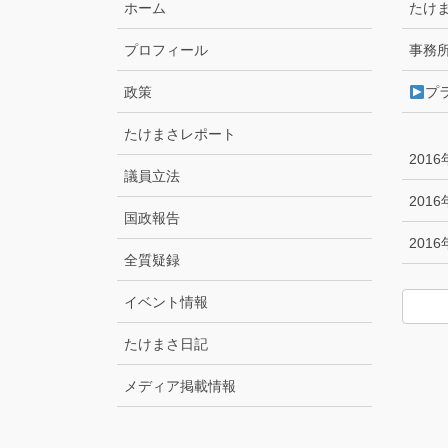
ホーム
たけ
プロフィール
事務
政策
プ
たけまさレポート
201
議員立法
201
国政報告
201
全質疑録
イベント情報
たけまさ日記
メディア掲載情報