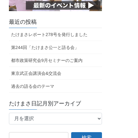
最近の投稿
たけまさレポート278号を発行しました
第244回「たけまさ公一と語る会」
都市政策研究会9月セミナーのご案内
東京武正会講演会&交流会
過去の語る会のテーマ
たけまさ日記月別アーカイブ
た
け
ま
さ