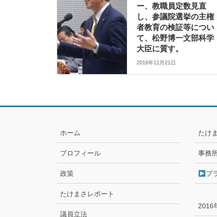
ー、教職員定数見直
し、参議院選挙の主権
者教育の検証等につい
て、松野博一文部科学
大臣に質す。
2016年11月21日
ホーム
たけ
プロフィール
事務
政策
プ
たけまさレポート
201
議員立法