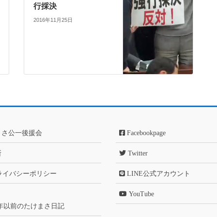
行採決
2016年11月25日
まさ公一後援会
Facebookpage
所
Twitter
ライバシーポリシー
LINE公式アカウント
YouTube
6年以前のたけまさ日記