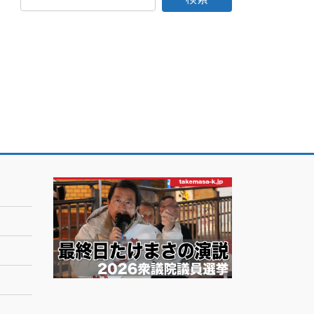
日
記
月
別
ア
ー
カ
イ
ブ