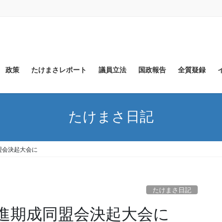
政策
たけまさレポート
議員立法
国政報告
全質疑録
たけまさ日記
盟会決起大会に
たけまさ日記
進期成同盟会決起大会に