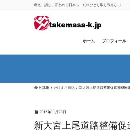
コ
ナ
考え、話し、変われる日本へ だれひとり取り残さない
ン
ビ
テ
ゲ
ン
ー
ツ
シ
に
ョ
ホーム
プロフィール
移
ン
動
に
移
動
HOME
たけまさ日記
新大宮上尾道路整備促進期成同
2016年11月23日
新大宮上尾道路整備促