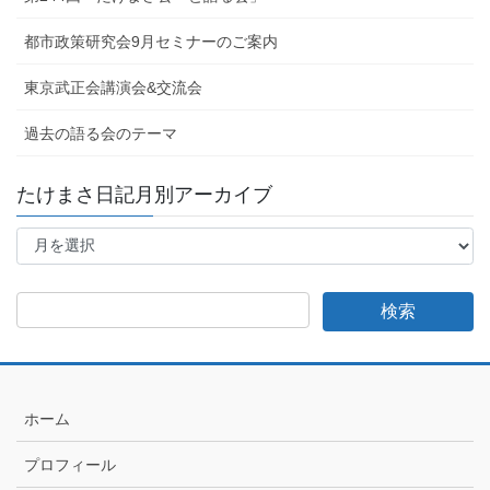
都市政策研究会9月セミナーのご案内
東京武正会講演会&交流会
過去の語る会のテーマ
たけまさ日記月別アーカイブ
た
け
ま
さ
日
記
月
別
ア
ホーム
ー
カ
プロフィール
イ