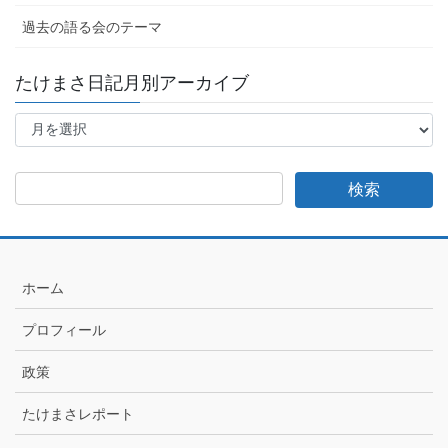
過去の語る会のテーマ
たけまさ日記月別アーカイブ
た
け
ま
さ
日
記
月
別
ア
ホーム
ー
カ
プロフィール
イ
ブ
政策
たけまさレポート