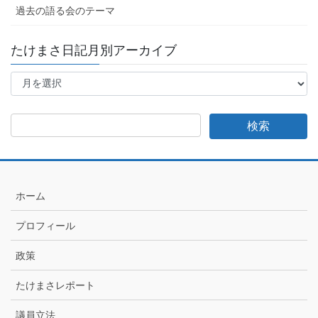
過去の語る会のテーマ
たけまさ日記月別アーカイブ
た
け
ま
さ
日
記
月
別
ア
ホーム
ー
カ
プロフィール
イ
ブ
政策
たけまさレポート
議員立法