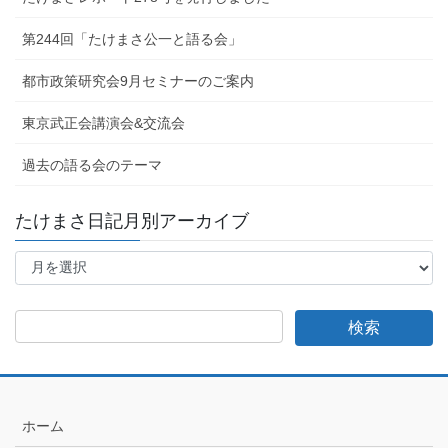
第244回「たけまさ公一と語る会」
都市政策研究会9月セミナーのご案内
東京武正会講演会&交流会
過去の語る会のテーマ
たけまさ日記月別アーカイブ
た
け
ま
さ
日
記
月
別
ア
ホーム
ー