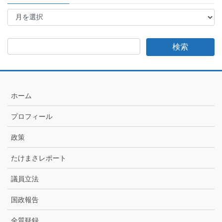
た
け
ま
さ
日
記
月
別
ア
ホーム
ー
カ
プロフィール
イ
ブ
政策
たけまさレポート
議員立法
国政報告
全質疑録