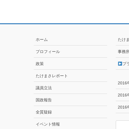
ホーム
たけ
プロフィール
事務
政策
プ
たけまさレポート
201
議員立法
201
国政報告
201
全質疑録
イベント情報