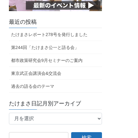
最近の投稿
たけまさレポート278号を発行しました
第244回「たけまさ公一と語る会」
都市政策研究会9月セミナーのご案内
東京武正会講演会&交流会
過去の語る会のテーマ
たけまさ日記月別アーカイブ
た
け
ま
さ