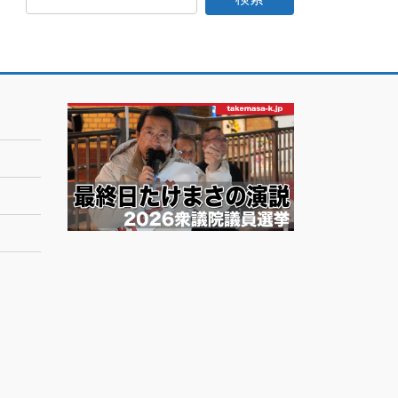
日
記
月
別
ア
ー
カ
イ
ブ