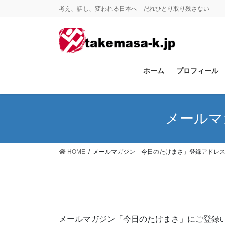
コ
ナ
考え、話し、変われる日本へ だれひとり取り残さない
ン
ビ
テ
ゲ
ン
ー
ツ
シ
に
ョ
ホーム
プロフィール
移
ン
動
に
移
動
メールマ
HOME
メールマガジン「今日のたけまさ」登録アドレ
メールマガジン「今日のたけまさ」にご登録