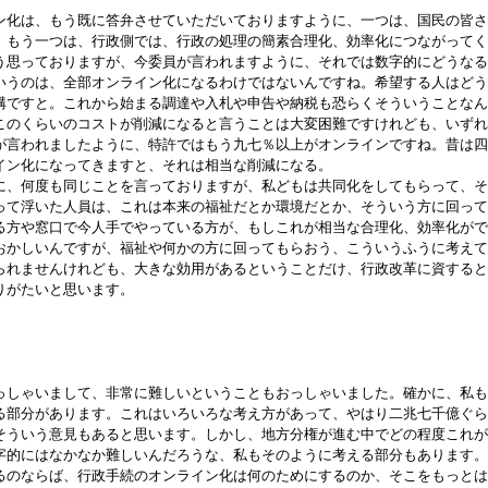
ン化は、もう既に答弁させていただいておりますように、一つは、国民の皆さ
。もう一つは、行政側では、行政の処理の簡素合理化、効率化につながってく
う思っておりますが、今委員が言われますように、それでは数字的にどうなる
いうのは、全部オンライン化になるわけではないんですね。希望する人はどう
構ですと。これから始まる調達や入札や申告や納税も恐らくそういうことなん
このくらいのコストが削減になると言うことは大変困難ですけれども、いずれ
が言われましたように、特許ではもう九七％以上がオンラインですね。昔は四
イン化になってきますと、それは相当な削減になる。
、何度も同じことを言っておりますが、私どもは共同化をしてもらって、そ
って浮いた人員は、これは本来の福祉だとか環境だとか、そういう方に回って
る方や窓口で今人手でやっている方が、もしこれが相当な合理化、効率化がで
おかしいんですが、福祉や何かの方に回ってもらおう、こういうふうに考えて
られませんけれども、大きな効用があるということだけ、行政改革に資すると
りがたいと思います。
っしゃいまして、非常に難しいということもおっしゃいました。確かに、私も
る部分があります。これはいろいろな考え方があって、やはり二兆七千億ぐら
そういう意見もあると思います。しかし、地方分権が進む中でどの程度これが
字的にはなかなか難しいんだろうな、私もそのように考える部分もあります。
のならば、行政手続のオンライン化は何のためにするのか、そこをもっとは