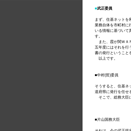
■
武正委員
まず、住基ネットを
業務自体を市町村に
いる情報に基づいて
す。
また、霞が関ＷＡＮ
五年度にはそれを行
書の発行ということ
以上です。
■中村(哲)委員
そうすると、住基ネ
道府県に発行を任せ
そこで、総務大臣に
■片山国務大臣
それは、今の武正提