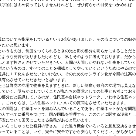
数字的には固め切っておりませんけれども、ぜひ何らかの目安をつかめれば、
算についても指示をしているというお話がありました。その点についての御努
きたいと思います。
いうものは、制度をつくられるときの光と影の部分を明らかにすることだと
じような発言がありましたけれども、私もそのように考えております。だから
んとまず押さえさせていただきたい。人間が人間しかやれない仕事をしていく
術というものは、すべてのことを機械としてやっていくというためにやるので
道具にＩＴ化をさせないといけない。そのためのオンライン化が今回の法案の
共有化させていただきたいと思います。
ちは野党の立場で物事を見ますときに、新しい制度が政府の立場では見えな
していく、明らかにしていくことが私たちの野党としての仕事とも考えており
の部分だと認識しているのが、住民基本台帳ネットワーク、いわゆる住基ネッ
す。これからは、この住基ネットについての質問をさせていただきます。
の問題は、住基ネットを組み込んでいることである。住基ネットがなぜ問題
の人すべてに番号をつけて、国が国民を管理する、このことに関する漠然とし
不安について国民にこたえる義務があると思います。
いらっしゃった公務員の皆さん、また違う機会でいろいろと意見交換をさせ
ゃっていることは、いや、完全に安全ですから安心してください、がちがちに