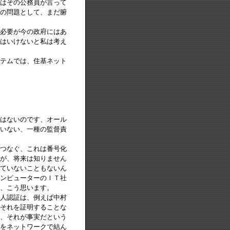
はその公務員が言って
の問題として、まだ腑
必要が今の政府にはあ
はいけないと私は考え
テムでは、住基ネット
はないのです、オール
いない、一種の監督責
つなぐ、これは番号化
が、将来は知りません
ていないこともないん
ンピューターのＩＴ社
、こう思います。
人認証は、例えば中村
それを証明することな
、それが事実だという
をネットワークで結ん