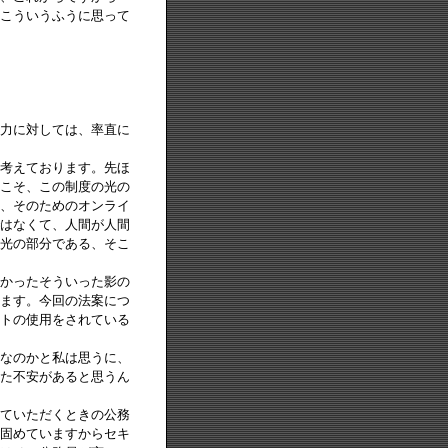
こういうふうに思って
力に対しては、率直に
考えております。先ほ
こそ、この制度の光の
、そのためのオンライ
はなくて、人間が人間
光の部分である、そこ
かったそういった影の
ます。今回の法案につ
トの使用をされている
なのかと私は思うに、
た不安があると思うん
ていただくときの公務
固めていますからセキ