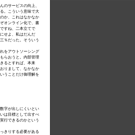
んのサービスの向上、
る。こういう意味で大
のか、これはなかなか
ぞオンライン化で、書
ですね、二本立てで
にせよ、私はだんだ
三％だった。そういう
れをアウトソーシング
もらおうと。内部管理
きるとすれば、本来
おりまして、なかなか
いうことだけ御理解を
数字が出しにくいとい
いは目標として出すべ
実行できるのかという
っきりする必要がある