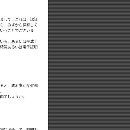
まして、これは、認証
ら、みずから保有して
いうことでございま
いる、あるいは平成十
確認あるいは電子証明
ると、政府案がなぜ都
。
由でしょうか。
別に照会して、時間を