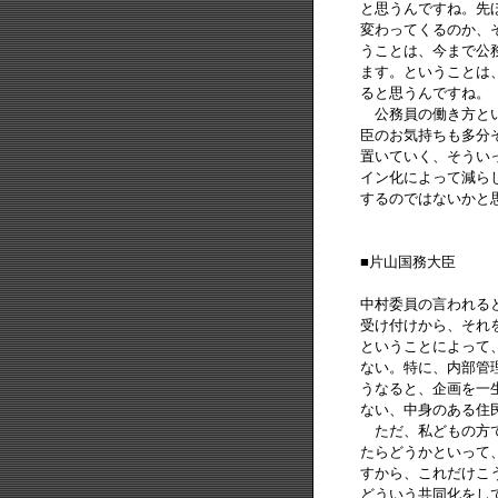
と思うんですね。先
変わってくるのか、
うことは、今まで公
ます。ということは
ると思うんですね。
公務員の働き方とい
臣のお気持ちも多分
置いていく、そうい
イン化によって減ら
するのではないかと
■片山国務大臣
中村委員の言われる
受け付けから、それ
ということによって
ない。特に、内部管
うなると、企画を一
ない、中身のある住
ただ、私どもの方で
たらどうかといって
すから、これだけこ
どういう共同化をし