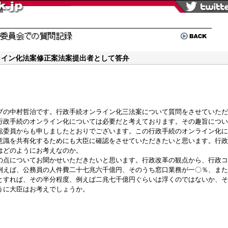
ライン化法案修正案法案提出者として答弁
ブの中村哲治です。行政手続オンライン化三法案について質問をさせていただ
政手続のオンライン化については必要だと考えております。その趣旨につい
聡委員からも申しましたとおりでございます。この行政手続のオンライン化に
意識を共有化するためにも大臣に確認をさせていただきたいと思います。行政
はどのようにお考えなのか。
点についてお聞かせいただきたいと思います。行政改革の観点から、行政コ
例えば、公務員の人件費二十七兆六千億円、そのうち窓口業務が一〇％、また
とすれば、その半分程度、例えば二兆七千億円ぐらいは浮くのではないか、そ
うに大臣はお考えでしょうか。