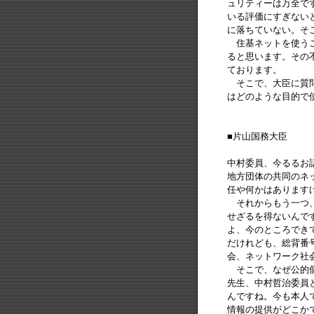
ュリティーは万全で
いる評価にすぎない
に落ちていない。そ
住基ネットを使うこ
ると思います。その
ております。
そこで、大臣に質問
はどのような目的で
■片山国務大臣
中村委員、今るるお
地方団体の共同のネ
任や何かはあります
それからもう一つ、
せざるを得ないんで
よ、今のところでき
だけれども、総背番
会、ネットワーク社
そこで、なぜ公的個
先生、中村哲治委員
んですね。今も本人
情報の提供がどこか