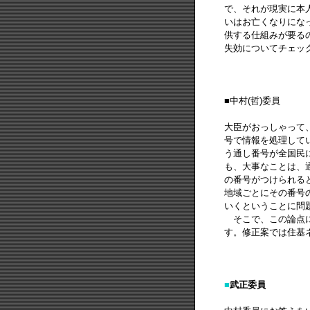
で、それが現実に本
いはお亡くなりにな
供する仕組みが要る
失効についてチェッ
■中村(哲)委員
大臣がおっしゃって
号で情報を処理して
う通し番号が全国民
も、大事なことは、
の番号がつけられる
地域ごとにその番号
いくということに問
そこで、この論点に
す。修正案では住基
■
武正委員