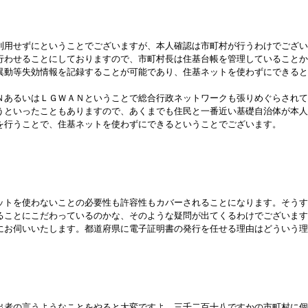
利用せずにということでございますが、本人確認は市町村が行うわけでござい
行わせることにしておりますので、市町村長は住基台帳を管理していることか
異動等失効情報を記録することが可能であり、住基ネットを使わずにできると
あるいはＬＧＷＡＮということで総合行政ネットワークも張りめぐらされて
うといったこともありますので、あくまでも住民と一番近い基礎自治体が本人
を行うことで、住基ネットを使わずにできるということでございます。
ットを使わないことの必要性も許容性もカバーされることになります。そうす
ることにこだわっているのかな、そのような疑問が出てくるわけでございます
お伺いいたします。都道府県に電子証明書の発行を任せる理由はどういう理
出者の言うようなことをやると大変ですよ。三千二百十八ですかの市町村に個