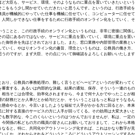
ほど大臣も、サービス、環境、そのようなものに重点を置いていきたいという
そこをもう少し聞かせていただきたいと思うんです。というのは、行政手続を
務員が機械的にやっていた仕事を機械に任せていく、コンピューターに任せて
、人間しかできない仕事をするために行政手続のオンライン化をしていく、そ
うことと、この行政手続のオンライン化というものは、非常に密接に関係し
その辺にあるのではないか。サービスに重点を置いていく、環境に重点を置い
った御答弁を先ほどされておりました。また、窓口業務や内部管理の業務とい
していく。やはりオンライン化の趣旨、理念というものは、公務員の働き方、
思うのですが、まず大臣、その点について御確認をよろしくお願いいたします
とおり、公務員の事務処理の、難しく言うとビヘービアというのが変わってく
を審査する、あるいは内部的な決裁、結果の通知、保存、そういう一連のもの
、相当そこは合理化、効率化されますから、今まで何十人かでやったことが相
理の財務だとか人事だとか給与だとか、そういうことはもっと私はそうなるん
生懸命やるとか、今言いましたような福祉で人手がかかる方に回るとか、本来
民に対する直接のサービスの方に人手が回ってくる。その効用は大変大きいと
も数字的な、今このくらいというのはつかんでおりませんが、私は、一定の
、今関係の私どもの方の職員の皆さんにお願いしておりまして、これから本格
うなると。特に、共同化やアウトソーシング化すれば、これはかなり数字が見
ていくか、それからそれをどういうところにどういうアウトソーシングするか