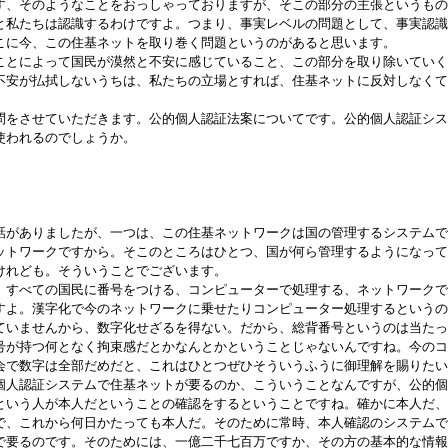
す、そのようなことをおっしゃっておりますが、そこの部分の主張というもの
と私たちは認識するわけですよ。つまり、事実レベルの問題として、事実認識
こに今、この住基ネットを取り巻く問題というのがあると思います。
とによって国民が漠然と不安に感じていること、この部分を取り除いていく
不安が払拭しないうちは、私たちの立場とすれば、住基ネットに反対しなくて
をさせていただきます。公的個人認証法案についてです。公的個人認証シス
使われるのでしょうか。
話がありましたが、一つは、この住基ネットワークは国の管理するシステムで
ットワークですから。そこのところはひとつ、国が何ら管理するようになって
けれども。そういうことでございます。
すべての国民に番号をつける、コンピューターで処理する、ネットワークで
すよ。漢字化で今のネットワークに乗せたりコンピューター処理するというの
ていませんから、数字化せざるを得ない。だから、総背番号というのは当たっ
号が持つ何となく拘束感だとかなんとかということじゃないんですね。今のコ
会で数字は全部だめだと、これはひとつぜひそういうふうに御理解を賜りたい
人認証システムで住基ネットが要るのか、こういうことなんですが、公的個
という人が本人だということの確認をするということですね。確かに本人だ、
で、これから何日かたっても本人だ。そのために常時、本人確認のシステムで
で要るのです。そのためには、一億二千七百万ですか、その方の基本的な情報