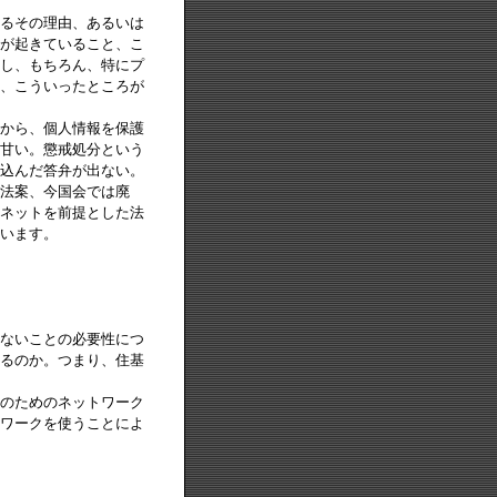
るその理由、あるいは
が起きていること、こ
し、もちろん、特にプ
、こういったところが
から、個人情報を保護
甘い。懲戒処分という
込んだ答弁が出ない。
法案、今国会では廃
ネットを前提とした法
います。
ないことの必要性につ
るのか。つまり、住基
のためのネットワーク
ワークを使うことによ