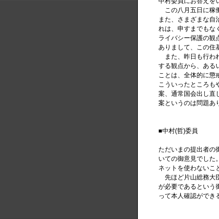
中村委員にお答えを
この八月五日に稼働
また、さまざまな自
れは、申すまでもな
ライバシー保護の観
ありまして、この住
また、昨日も行われ
する観点から、ある
ことは、全体的に懲
こういったところも
案、通常国会出し直
案というのは問題あ
■中村(哲)委員
ただいまの提出者の
いての御意見でした
ネットを使わないこ
先ほど片山総務大臣
が必要であるという
って本人確認ができ