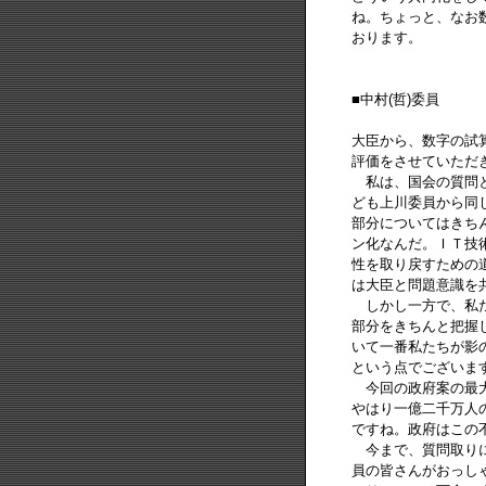
ね。ちょっと、なお
おります。
■中村(哲)委員
大臣から、数字の試
評価をさせていただ
私は、国会の質問と
ども上川委員から同
部分についてはきち
ン化なんだ。ＩＴ技
性を取り戻すための
は大臣と問題意識を
しかし一方で、私た
部分をきちんと把握
いて一番私たちが影
という点でございま
今回の政府案の最大
やはり一億二千万人
ですね。政府はこの
今まで、質問取りに
員の皆さんがおっし