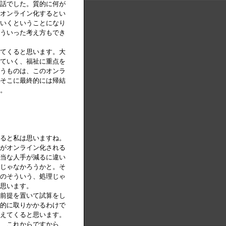
話でした。質的に何が
オンライン化するとい
いくということになり
ういった考え方もでき
てくると思います。大
ていく、福祉に重点を
うものは、このオンラ
そこに最終的には帰結
。
ると私は思いますね。
がオンライン化される
当な人手が減るに違い
じゃなかろうかと。そ
のそういう、処理じゃ
思います。
前提を置いて試算をし
的に取りかかるわけで
えてくると思います。
、これからですから