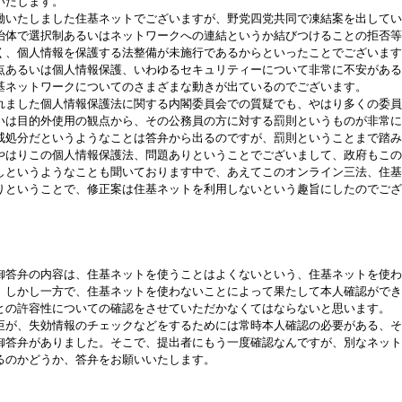
いたします。
いたしました住基ネットでございますが、野党四党共同で凍結案を出してい
治体で選択制あるいはネットワークへの連結というか結びつけることの拒否等
く、個人情報を保護する法整備が未施行であるからといったことでございます
点あるいは個人情報保護、いわゆるセキュリティーについて非常に不安がある
基ネットワークについてのさまざまな動きが出ているのでございます。
ました個人情報保護法に関する内閣委員会での質疑でも、やはり多くの委員
いは目的外使用の観点から、その公務員の方に対する罰則というものが非常に
戒処分だというようなことは答弁から出るのですが、罰則ということまで踏み
やはりこの個人情報保護法、問題ありということでございまして、政府もこの
しというようなことも聞いております中で、あえてこのオンライン三法、住基
りということで、修正案は住基ネットを利用しないという趣旨にしたのでござ
御答弁の内容は、住基ネットを使うことはよくないという、住基ネットを使わ
。しかし一方で、住基ネットを使わないことによって果たして本人確認ができ
との許容性についての確認をさせていただかなくてはならないと思います。
が、失効情報のチェックなどをするためには常時本人確認の必要がある、そ
御答弁がありました。そこで、提出者にもう一度確認なんですが、別なネット
るのかどうか、答弁をお願いいたします。