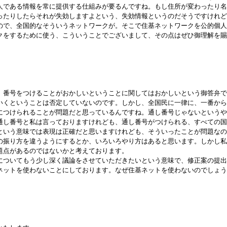
人である情報を常に提供する仕組みが要るんですね。もし住所が変わったり名
ったりしたらそれが失効しますよという、失効情報というのだそうですけれど
ので、全国的なそういうネットワークが。そこで住基ネットワークを公的個人
クをするために使う、こういうことでございまして、その点はぜひ御理解を賜
、番号をつけることがおかしいということに関してはおかしいという御答弁で
いくということは否定していないのです。しかし、全国民に一律に、一番から
につけられることが問題だと思っているんですね。通し番号じゃないというや
通し番号と私は言っておりますけれども、通し番号がつけられる、すべての国
という意味では表現は正確だと思いますけれども、そういったことが問題なの
の振り方を違うようにするとか、いろいろやり方はあると思います。しかし私
題点があるのではないかと考えております。
ついてもう少し深く議論をさせていただきたいという意味で、修正案の提出
ネットを使わないことにしております。なぜ住基ネットを使わないのでしょう