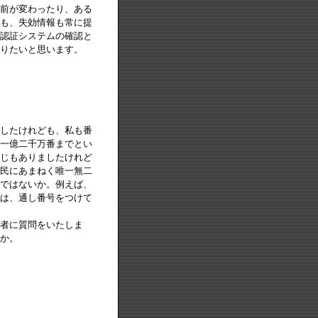
前が変わったり、ある
も、失効情報も常に提
認証システムの確認と
りたいと思います。
したけれども、私も番
一億二千万番までとい
じもありましたけれど
民にあまねく唯一無二
ではないか。例えば、
は、通し番号をつけて
者に質問をいたしま
か。