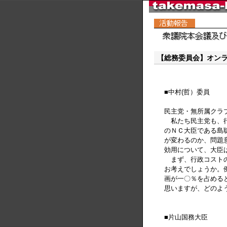
【総務委員会】オン
■中村(哲）委員
民主党・無所属クラ
私たち民主党も、行
のＮＣ大臣である島
が変わるのか、問題
効用について、大臣
まず、行政コストの
お考えでしょうか。
画が一〇％を占める
思いますが、どのよ
■片山国務大臣