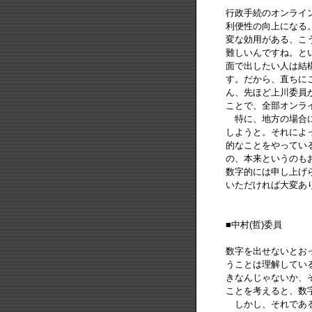
行政手続のオンライ
利便性の向上になる
変な効用がある、こ
難しいんですね。と
面で出したい人は結
す。だから、直ちに
ん、先ほど上川委員
ことで、全部オンラ
特に、地方の場合に
しようと。それによ
的なことをやってい
の、本来というのも
数字的には申し上げ
いただければ大変あ
■中村(哲)委員
数字を出せないとお
うことは理解してい
きなんじゃないか、
ことを考えると、数
しかし、それである