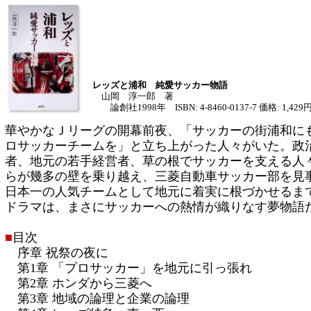
レッズと浦和 純愛サッカー物語
山岡 淳一郎 著
論創社1998年 ISBN: 4-8460-0137-7 価格: 1,4
華やかなＪリーグの開幕前夜、「サッカーの街浦和に
ロサッカーチームを」と立ち上がった人々がいた。政
者、地元の若手経営者、草の根でサッカーを支える人
らが幾多の壁を乗り越え、三菱自動車サッカー部を見
日本一の人気チームとして地元に着実に根づかせるま
ドラマは、まさにサッカーへの熱情が織りなす夢物語
■
目次
序章 祝祭の夜に
第1章 「プロサッカー」を地元に引っ張れ
第2章 ホンダから三菱へ
第3章 地域の論理と企業の論理