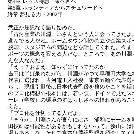
第4章 レッズ特急・東へ西へ
第5章 ボランティアからスチュワードへ
終章 夢見る力・2002年
武正が屈託なく語り始めた。
「古河産業の川淵三郎さんという人に会ってきたよ
進んでる人だね。ホームタウン制の確立や企業スポ
脱却、スタジアムの問題などを話してくれた。今ま
ポーツの概念を変える人だな。ところで、あの川淵
んな人なんだ」
「えっ？おまえ、知らずに行ってたのか」
吉田は半ば呆れながら、川淵がかつて早稲田大学在
代表に選ばれ、古河電工入社後、東京五輪の代表選
らし、現役引退後は日本代表監督を務めたことを話
のプロ化構想の根本には、若い頃、ドイツで見たス
ーレ（学校）の環境のすばらしさへの憧れがあるこ
えた。
「プロ化を仕切ってる人だよ」
「そうか。川淵さんが言うにはさ、浦和にチームを
田技研は可能性があるかもしれないって。狭山には
場もあるしな。それで宮本征勝総監督を紹介してく