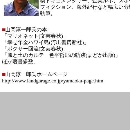
物ドキュメンタリー、企業ルポ、スポ
フィクション、海外紀行など幅広い分
執筆。
■
山岡淳一郎氏の本
「マリオネット(文芸春秋)」
「幸せ年金ハワイ島(河出書房新社)」
「ボクサー回流(文芸春秋)」
「風と土のカルテ 色平哲郎の軌跡(まどか出版)」
ほか著書多数。
■
山岡淳一郎氏ホームページ
http://www.landgarage.co.jp/yamaoka-page.htm