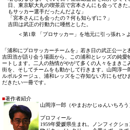
日、東京駅大丸の喫茶店で宮本さんにも会ってきた
もサッカー選手だったんだよな」
「宮本さんにも会ったの？何も知らずに？」
吉田は武正の行動力に唖然とした。
＜第1章 「プロサッカー」を地元に引っ張れ＞
「浦和にプロサッカーチームを」若き日の武正公一と
吉田浩が語り会う場面から、この浦和とレッズの純愛
ートします。二人の熱情がやがて多くの人々をまきこ
街を、そしてチームをも動かして行きます。山岡淳一
ルポルタージュ、浦和レッズをご存知ない方にもぜひ
だきたい一冊です。
■
著作者紹介
山岡淳一郎（やまおかじゅんいちろう
プロフィール
1959年愛媛県生まれ。ノンフィクシ