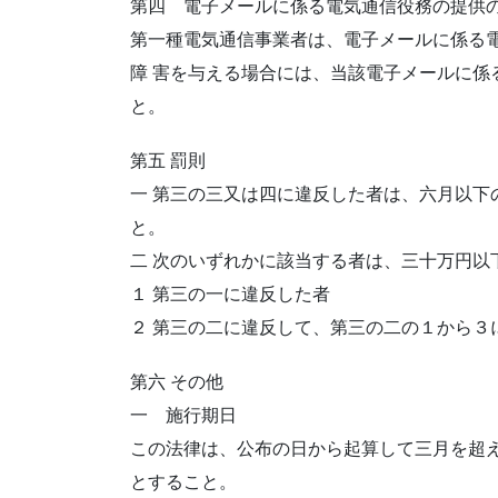
第四 電子メールに係る電気通信役務の提供
第一種電気通信事業者は、電子メールに係る
障 害を与える場合には、当該電子メールに係
と。
第五 罰則
一 第三の三又は四に違反した者は、六月以下
と。
二 次のいずれかに該当する者は、三十万円以
１ 第三の一に違反した者
２ 第三の二に違反して、第三の二の１から３
第六 その他
一 施行期日
この法律は、公布の日から起算して三月を超
とすること。