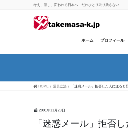
コ
ナ
考え、話し、変われる日本へ だれひとり取り残さない
ン
ビ
テ
ゲ
ン
ー
ツ
シ
に
ョ
ホーム
プロフィール
移
ン
動
に
移
動
HOME
議員立法
「迷惑メール」拒否した人に送ると
2001年11月28日
「迷惑メール」拒否し