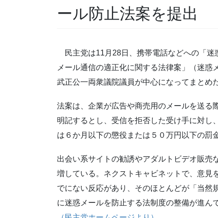
ール防止法案を提出
民主党は11月28日、携帯電話などへの「迷
メール通信の適正化に関する法律案」（迷惑
武正公一両衆議院議員が中心になってまとめ
法案は、企業が広告や商売用のメールを送る
明記するとし、受信を拒否した受け手に対し
は６か月以下の懲役または５０万円以下の罰
出会い系サイトの勧誘やアダルトビデオ販売
増している。ネクストキャビネットで、意見
でにない反応があり、そのほとんどが「当然
に迷惑メールを防止する法制度の整備が進ん
（民主党ホームページより）