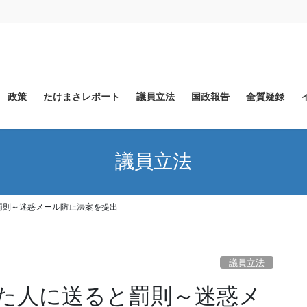
政策
たけまさレポート
議員立法
国政報告
全質疑録
議員立法
罰則～迷惑メール防止法案を提出
議員立法
た人に送ると罰則～迷惑メ