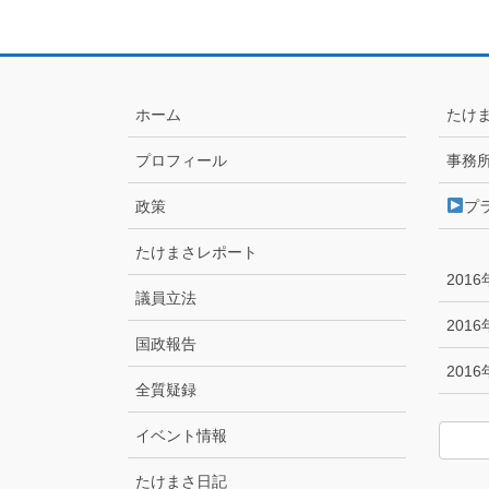
ホーム
たけ
プロフィール
事務
政策
プ
たけまさレポート
201
議員立法
201
国政報告
201
全質疑録
イベント情報
たけまさ日記