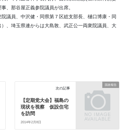
理事、那谷屋正義参院議員が出席。
衆院議員、中沢健・同県第７区総支部長、樋口博康・同
出）、埼玉県連からは大島敦、武正公一両衆院議員、大
国政報告
次の記事
【定期党大会】福島の
現状を視察 仮設住宅
を訪問
2014年2月8日