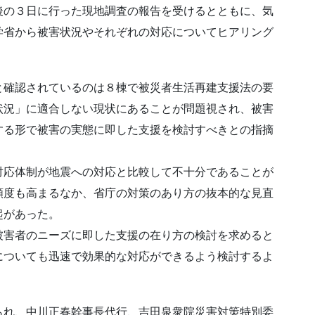
後の３日に行った現地調査の報告を受けるとともに、気
学省から被害状況やそれぞれの対応についてヒアリング
と確認されているのは８棟で被災者生活再建支援法の要
状況」に適合しない現状にあることが問題視され、被害
する形で被害の実態に即した支援を検討すべきとの指摘
対応体制が地震への対応と比較して不十分であることが
頻度も高まるなか、省庁の対策のあり方の抜本的な見直
起があった。
被害者のニーズに即した支援の在り方の検討を求めると
についても迅速で効果的な対応ができるよう検討するよ
られ、中川正春幹事長代行、吉田泉衆院災害対策特別委