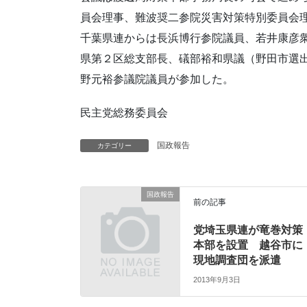
員会理事、難波奨二参院災害対策特別委員会
千葉県連からは長浜博行参院議員、若井康彦
県第２区総支部長、礒部裕和県議（野田市選
野元裕参議院議員が参加した。
民主党総務委員会
国政報告
カテゴリー
国政報告
前の記事
党埼玉県連が竜巻対策
本部を設置 越谷市に
現地調査団を派遣
2013年9月3日