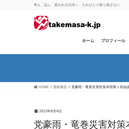
コ
ナ
考え、話し、変われる日本へ だれひとり取り残さない
ン
ビ
テ
ゲ
ン
ー
ツ
シ
に
ョ
ホーム
プロフィール
移
ン
動
に
移
動
HOME
国政報告
党豪雨・竜巻災害対策本部第１回会
2013年9月4日
党豪雨・竜巻災害対策