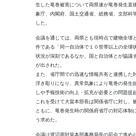
生した竜巻被害について両県連が竜巻発生直
象庁、内閣府、国土交通省、総務省、文部科
した。
会議を通じては、両県とも現時点で建物全壊
件である「同一自治体で１０世帯以上の全壊
状況が深刻であるなか、国と自治体とが協議
が出された。
また、省庁間での迅速な情報共有と連携した
浮き彫りになり、異常気象により竜巻の発生
しや予報技術の向上・拡充が必要との問題提
これを受けて大畠本部長は関係省庁に対し、
ともに、竜巻発生時の関係府省庁の対応体制
う求めた。
会議は渡辺周対策本部事務局長の司会で進め