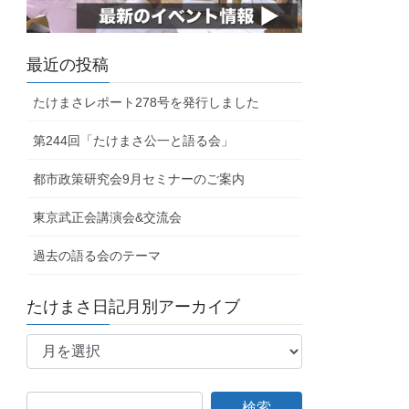
最近の投稿
たけまさレポート278号を発行しました
第244回「たけまさ公一と語る会」
都市政策研究会9月セミナーのご案内
東京武正会講演会&交流会
過去の語る会のテーマ
たけまさ日記月別アーカイブ
た
け
ま
さ