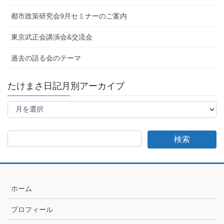
都市政策研究会9月セミナーのご案内
東京武正会講演会&交流会
過去の語る会のテーマ
たけまさ日記月別アーカイブ
た
け
ま
さ
日
記
月
別
ア
ホーム
ー
カ
プロフィール
イ