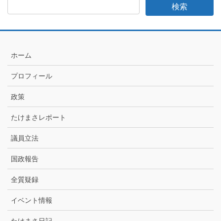
日
記
月
別
ア
ホーム
ー
カ
プロフィール
イ
ブ
政策
たけまさレポート
議員立法
国政報告
全質疑録
イベント情報
たけまさ日記