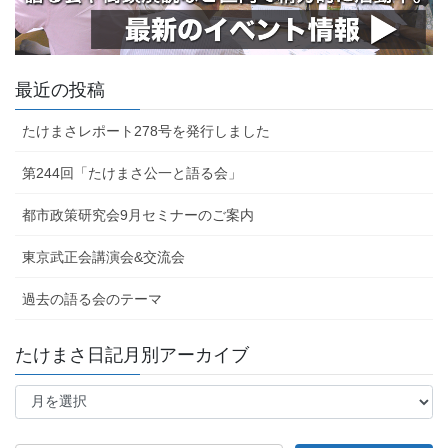
最近の投稿
たけまさレポート278号を発行しました
第244回「たけまさ公一と語る会」
都市政策研究会9月セミナーのご案内
東京武正会講演会&交流会
過去の語る会のテーマ
たけまさ日記月別アーカイブ
た
け
ま
さ