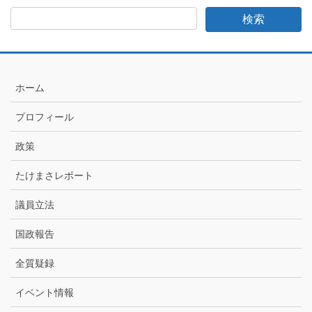
さ
日
記
月
別
ア
ホーム
ー
カ
プロフィール
イ
ブ
政策
たけまさレポート
議員立法
国政報告
全質疑録
イベント情報