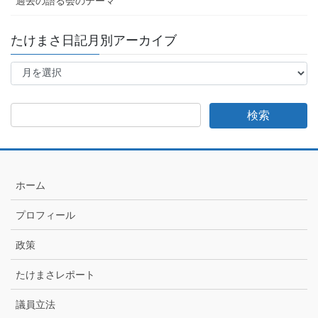
過去の語る会のテーマ
たけまさ日記月別アーカイブ
た
け
ま
さ
日
記
月
別
ア
ホーム
ー
カ
プロフィール
イ
ブ
政策
たけまさレポート
議員立法