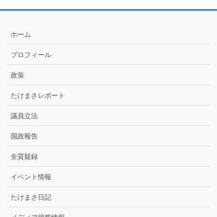
記
月
別
ア
ホーム
ー
カ
プロフィール
イ
ブ
政策
たけまさレポート
議員立法
国政報告
全質疑録
イベント情報
たけまさ日記