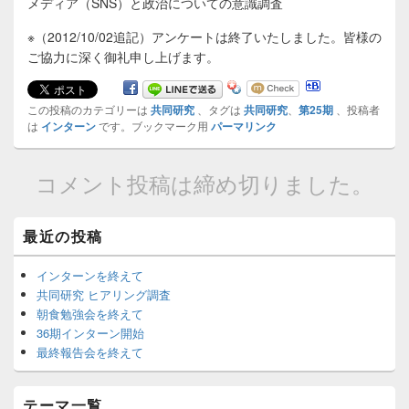
メディア（SNS）と政治についての意識調査
※（2012/10/02追記）アンケートは終了いたしました。皆様の
ご協力に深く御礼申し上げます。
この投稿のカテゴリーは
共同研究
、タグは
共同研究
、
第25期
、投稿者
は
インターン
です。ブックマーク用
パーマリンク
コメント投稿は締め切りました。
Primary
最近の投稿
Sidebar
Widget
インターンを終えて
Area
共同研究 ヒアリング調査
朝食勉強会を終えて
36期インターン開始
最終報告会を終えて
テーマ一覧