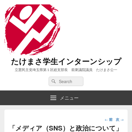
たけまさ学生インターンシップ
立憲民主党埼玉県第１区総支部長 前衆議院議員 たけまさ公一
Search
Search
for:
メニュー
投
←
前
次
→
稿
「メディア（SNS）と政治について」
ナ