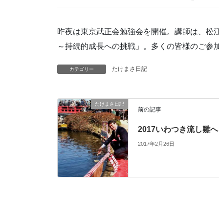
昨夜は東京武正会勉強会を開催。講師は、松
～持続的成長への挑戦」。多くの皆様のご参
たけまさ日記
カテゴリー
たけまさ日記
前の記事
2017いわつき流し雛へ
2017年2月26日