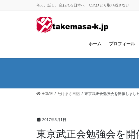
コ
ナ
考え、話し、変われる日本へ だれひとり取り残さない
ン
ビ
テ
ゲ
ン
ー
ツ
シ
に
ョ
ホーム
プロフィール
移
ン
動
に
移
動
HOME
たけまさ日記
東京武正会勉強会を開催しまし
2017年3月1日
東京武正会勉強会を開