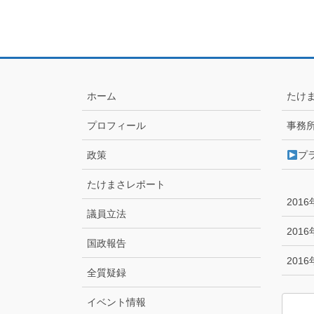
ホーム
たけ
プロフィール
事務
政策
プ
たけまさレポート
201
議員立法
201
国政報告
201
全質疑録
イベント情報