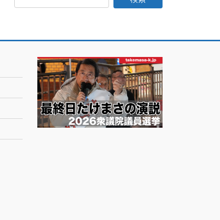
日
記
月
別
ア
ー
カ
イ
ブ