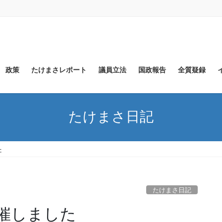
政策
たけまさレポート
議員立法
国政報告
全質疑録
たけまさ日記
た
たけまさ日記
催しました