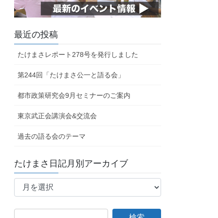
最近の投稿
たけまさレポート278号を発行しました
第244回「たけまさ公一と語る会」
都市政策研究会9月セミナーのご案内
東京武正会講演会&交流会
過去の語る会のテーマ
たけまさ日記月別アーカイブ
た
け
ま
さ