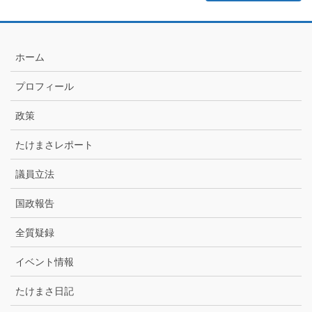
記
月
別
ア
ホーム
ー
カ
プロフィール
イ
ブ
政策
たけまさレポート
議員立法
国政報告
全質疑録
イベント情報
たけまさ日記