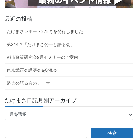
最近の投稿
たけまさレポート278号を発行しました
第244回「たけまさ公一と語る会」
都市政策研究会9月セミナーのご案内
東京武正会講演会&交流会
過去の語る会のテーマ
たけまさ日記月別アーカイブ
た
け
ま
さ
日