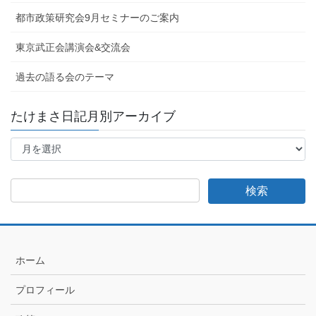
都市政策研究会9月セミナーのご案内
東京武正会講演会&交流会
過去の語る会のテーマ
たけまさ日記月別アーカイブ
た
け
ま
さ
日
記
月
別
ア
ホーム
ー
カ
プロフィール
イ
ブ