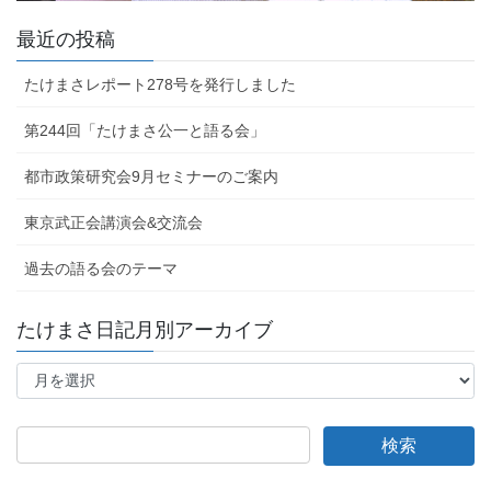
最近の投稿
たけまさレポート278号を発行しました
第244回「たけまさ公一と語る会」
都市政策研究会9月セミナーのご案内
東京武正会講演会&交流会
過去の語る会のテーマ
たけまさ日記月別アーカイブ
た
け
ま
さ
日
記