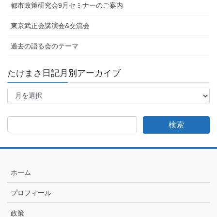
都市政策研究会9月セミナーのご案内
東京武正会講演会&交流会
過去の語る会のテーマ
たけまさ日記月別アーカイブ
た
け
ま
さ
日
記
月
別
ア
ホーム
ー
カ
プロフィール
イ
ブ
政策