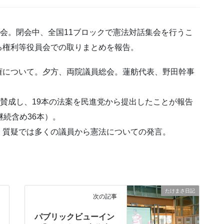
総会。閉会中、全国11ブロックで憲法対話集会を行うこ
る権利等役員会での取りまとめを報告。
権について。夕方、両院議員総会。蓮舫代表、野田幹事
に賛成し、19本の法案を民進党から提出したことが報告
継続含め36本）。
。質疑では多くの議員から憲法についての発言。
たけまさ日記
次の記事
パブリックビューイン