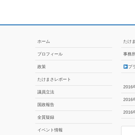
ホーム
たけ
プロフィール
事務
政策
プ
たけまさレポート
201
議員立法
201
国政報告
201
全質疑録
イベント情報