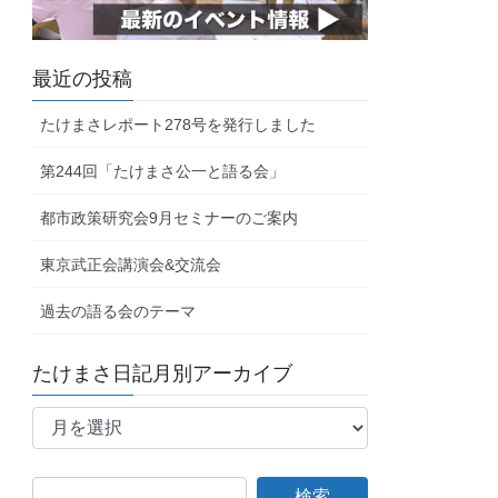
最近の投稿
たけまさレポート278号を発行しました
第244回「たけまさ公一と語る会」
都市政策研究会9月セミナーのご案内
東京武正会講演会&交流会
過去の語る会のテーマ
たけまさ日記月別アーカイブ
た
け
ま
さ