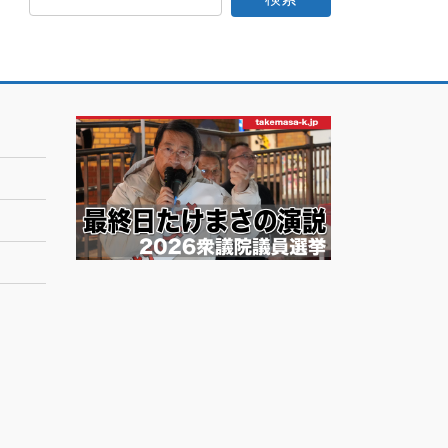
日
記
月
別
ア
ー
カ
イ
ブ