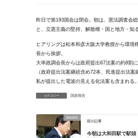
昨日で第193国会は閉会。朝は、憲法調査会
と、立憲主義の堅持、解散権・国と地方・知
ヒアリングは松本和彦大阪大学教授から環境
長から挨拶。
大串政調会長からは政府提出67法案の約8割
（政府提出法案継続含め72本、民進提出法案
私が提出した電波の見える化法案も含まれる
国政報告
カテゴリー
国政報告
前の記事
今朝は大和田駅で駅頭