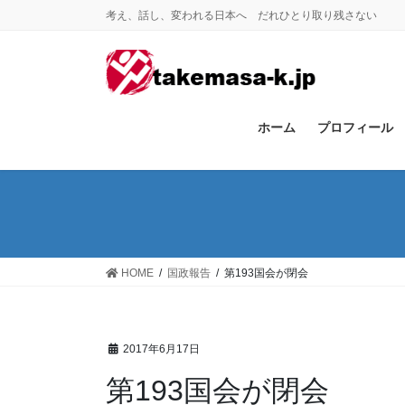
コ
ナ
考え、話し、変われる日本へ だれひとり取り残さない
ン
ビ
テ
ゲ
ン
ー
ツ
シ
に
ョ
ホーム
プロフィール
移
ン
動
に
移
動
HOME
国政報告
第193国会が閉会
2017年6月17日
第193国会が閉会